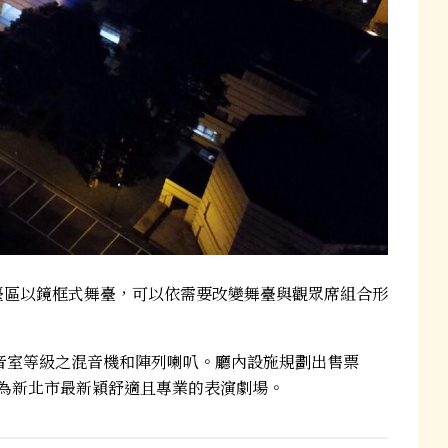
舞臺區以鏡框式舞臺，可以依需要改變舞臺與觀眾席組合形
1錄音室等級之混音機和陣列喇叭。廳內設施規劃出售票
為新北市最新穎舒適且專業的表演劇場。