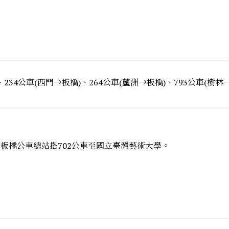
、234公車(西門→板橋)、264公車(蘆洲→板橋)、793公車(樹
或至板橋公車總站搭702公車至國立臺灣藝術大學。