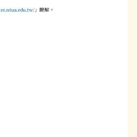
tua.edu.tw/
」瞭解。