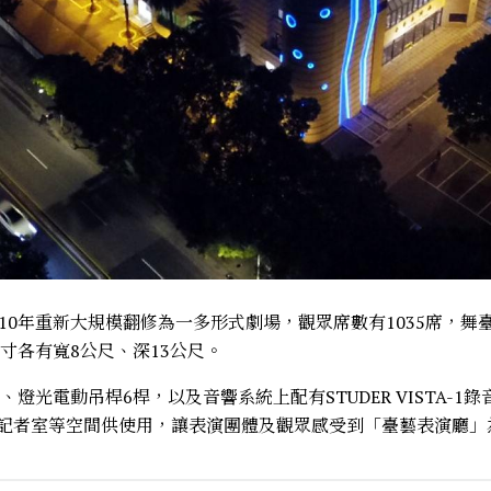
10年重新大規模翻修為一多形式劇場，觀眾席數有1035席，
尺寸各有寬8公尺、深13公尺。
、燈光電動吊桿6桿，以及音響系統上配有STUDER VISTA-
記者室等空間供使用，讓表演團體及觀眾感受到「臺藝表演廳」