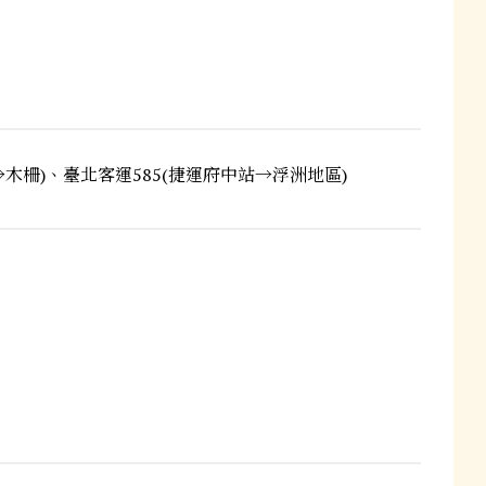
林→木柵)、臺北客運585(捷運府中站→浮洲地區)