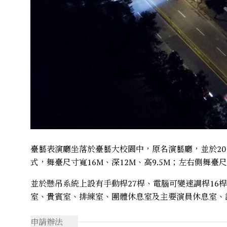
臺藝表演廳坐落於臺藝大校園中，原名演藝廳，並於20
式，舞臺尺寸寬16M、深12M、高9.5M；左右側舞臺
並於懸吊系統上設有手動桿27桿、電腦可變速調桿16桿
室、貴賓室、排練室、團體休息室及主要演員休息室、
申請辦法