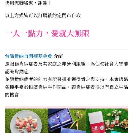
快與您聯絡繫，謝謝！
以上方式皆可以訂購後約定門市自取
一人一點力，愛就大無限
台灣肯納自閉症基金會
介紹
是服務肯納症者及其家庭之非營利組織；為促使社會大眾能
認識肯納症，
並讓肯納症者的能力有所發揮並獲得肯定與支持，本會透過
各種平臺於推廣肯納手作商品，讓肯納症者得以有自立生活
的機會。