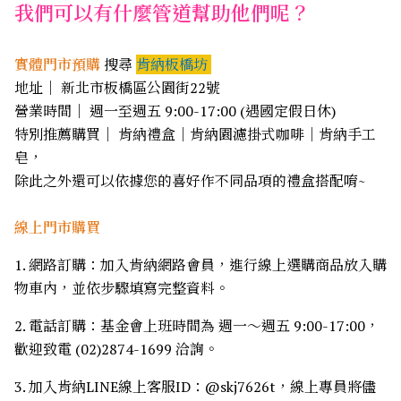
我們可以有什麼管道幫助他們呢？
實體門市預購
搜尋
肯納板橋坊
地址｜ 新北市板橋區公園街22號
營業時間｜ 週一至週五 9:00-17:00 (遇國定假日休)
特別推薦購買｜ 肯納禮盒｜肯納園濾掛式咖啡｜肯納手工
皂，
除此之外還可以依據您的喜好作不同品項的禮盒搭配唷~
線上門市購買
1. 網路訂購：加入肯納網路會員，進行線上選購商品放入購
物車內，並依步驟填寫完整資料。
2. 電話訂購：基金會上班時間為 週一～週五 9:00-17:00，
歡迎致電 (02)2874-1699 洽詢。
3. 加入肯納LINE線上客服ID：@skj7626t，線上專員將儘