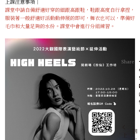
上課注意事項｜
課堂中請自備舒適好穿的細跟高跟鞋，鞋跟高度自行拿捏，
服裝著一般舒適好活動動伸展的即可，舞衣也可以，準備好
毛巾和大量足夠的水份。課堂中會進行分組練習。
回
上
上