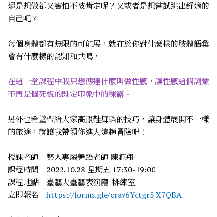
還是想做卻又害怕不被肯定呢？又或者是想嘗試跳出舒適的
自己呢？
每個身體都有無限的可能展，就在於你對什麼樣的肢體語彙
會有什麼樣的認知和共鳴，
在這一堂課程中我只想傳達什麼叫做性感，讓性感這個詞彙
不再是個死板的既定印象中的裸露。
另外也希望帶給大家高跟鞋舞蹈的技巧，讓身體展開不一樣
的旅途，就讓我帶領你進入這趟冒險吧！
授課老師｜藝人專屬舞蹈老師 陳鈺翔
課程時間｜2022.10.28 星期五 17:30-19:00
課程地點｜臺藝大臺藝表演廳-排練室
立即報名｜
https://forms.gle/crav6Yctgr5jX7QBA