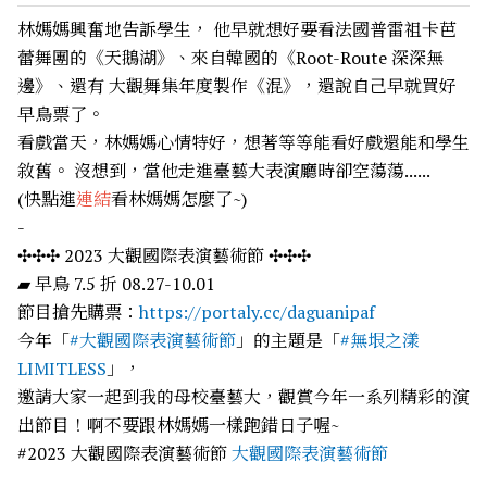
林媽媽興奮地告訴學生， 他早就想好要看法國普雷祖卡芭
蕾舞團的《天鵝湖》、來自韓國的《Root-Route 深深無
邊》、還有 大觀舞集年度製作《混》，還說自己早就買好
早鳥票了。
看戲當天，林媽媽心情特好，想著等等能看好戲還能和學生
敘舊。 沒想到，當他走進臺藝大表演廳時卻空蕩蕩......
(快點進
連結
看林媽媽怎麼了~)
-
✣✣✣ 2023 大觀國際表演藝術節 ✣✣✣
▰ 早鳥 7.5 折 08.27-10.01
節目搶先購票：
https://portaly.cc/daguanipaf
今年「
#大觀國際表演藝術節
」的主題是「
#無垠之漾
LIMITLESS
」，
邀請大家一起到我的母校臺藝大，觀賞今年一系列精彩的演
出節目！啊不要跟林媽媽一樣跑錯日子喔~
#2023 大觀國際表演藝術節
大觀國際表演藝術節