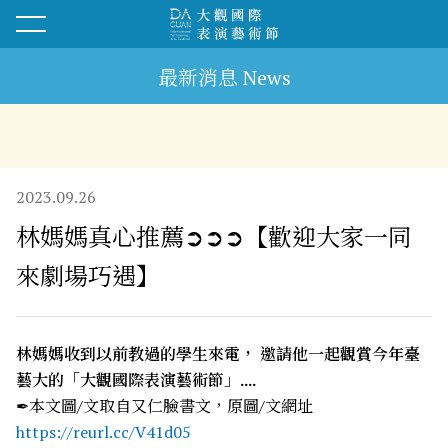
最新消息 News
2023.09.26
林媽媽真心推薦➲➲➲【歡迎大家一同
來劇場巧遇】
林媽媽收到以前教過的學生來電， 邀請他一起觀賞今年臺
藝大的「大觀國際表演藝術節」....
✒本文圖/文取自又仁臉書文，原圖/文網址
https://reurl.cc/V41d05