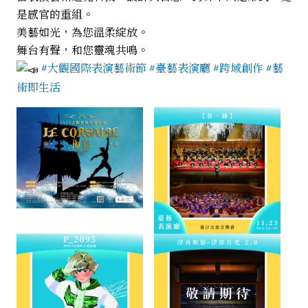
是感官的重組。
美藝如光，為您溫柔綻放。
舞台有聲，和您靈魂共鳴。
#大觀國際表演藝術節
#臺藝表演廳
#跨域創作
#藝
術即生活